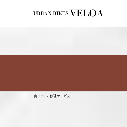
コ
ナ
ン
ビ
テ
ゲ
ン
ー
ツ
シ
へ
ョ
ス
ン
キ
に
ッ
移
プ
動
TOP
修理サービス