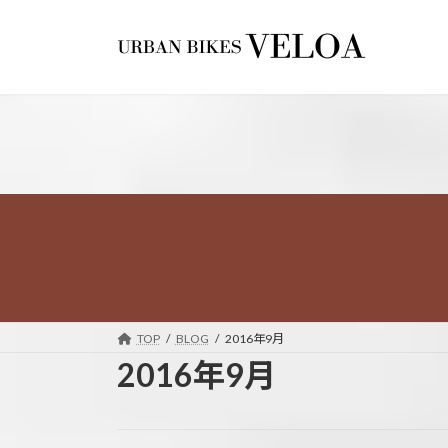
コ
ナ
ン
ビ
テ
ゲ
ン
ー
ツ
シ
へ
ョ
ス
ン
キ
に
ッ
移
プ
動
TOP
BLOG
2016年9月
2016年9月