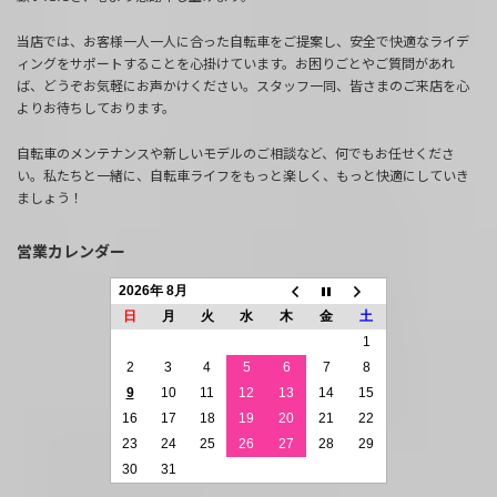
当店では、お客様一人一人に合った自転車をご提案し、安全で快適なライデ
ィングをサポートすることを心掛けています。お困りごとやご質問があれ
ば、どうぞお気軽にお声かけください。スタッフ一同、皆さまのご来店を心
よりお待ちしております。
自転車のメンテナンスや新しいモデルのご相談など、何でもお任せくださ
い。私たちと一緒に、自転車ライフをもっと楽しく、もっと快適にしていき
ましょう！
営業カレンダー
2026年 8月
日
月
火
水
木
金
土
1
2
3
4
5
6
7
8
9
10
11
12
13
14
15
16
17
18
19
20
21
22
23
24
25
26
27
28
29
30
31