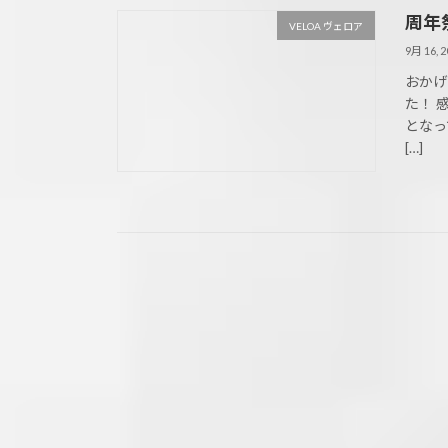
周年
VELOA ヴェロア
9月 16, 2
おかげ
た！ 
となっ
[…]