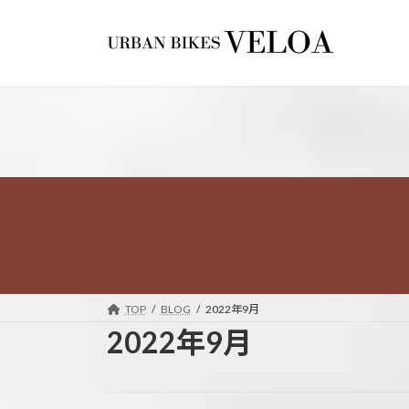
コ
ナ
ン
ビ
テ
ゲ
ン
ー
ツ
シ
へ
ョ
ス
ン
キ
に
ッ
移
プ
動
TOP
BLOG
2022年9月
2022年9月