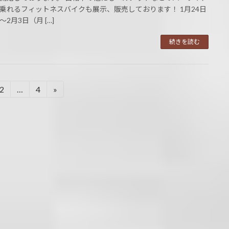
乗れるフィットネスバイクも展示、販売しております！ 1月24日
2月3日（月 […]
続きを読む
2
…
4
»
固
固
定
定
ペ
ペ
ー
ー
ジ
ジ