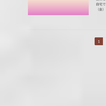
自宅で
（金）～
投
1
固
定
稿
ペ
の
ー
ジ
ペ
ー
ジ
送