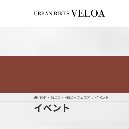
コ
ナ
ン
ビ
テ
ゲ
ン
ー
ツ
シ
へ
ョ
ス
ン
キ
に
ッ
移
プ
動
TOP
BLOG
VELOA ヴェロア
イベント
イベント