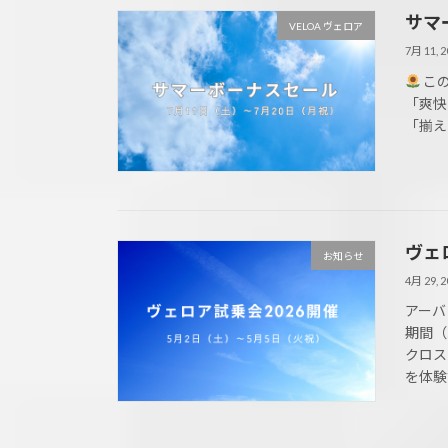
サマ
VELOA ヴェロア
7月 11, 2
こ
「爽快
「揃え
ヴェ
お知らせ
4月 29, 2
アーバ
期間（
クロス
を体験