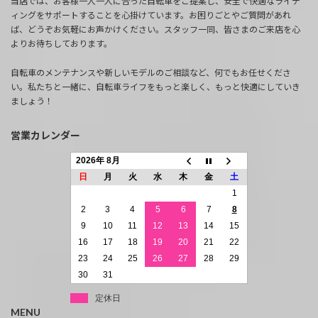
当店では、お客様一人一人に合った自転車をご提案し、安全で快適なライデ
ィングをサポートすることを心掛けています。お困りごとやご質問があれ
ば、どうぞお気軽にお声かけください。スタッフ一同、皆さまのご来店を心
よりお待ちしております。
自転車のメンテナンスや新しいモデルのご相談など、何でもお任せくださ
い。私たちと一緒に、自転車ライフをもっと楽しく、もっと快適にしていき
ましょう！
営業カレンダー
2026年 8月
日
月
火
水
木
金
土
1
2
3
4
5
6
7
8
9
10
11
12
13
14
15
16
17
18
19
20
21
22
23
24
25
26
27
28
29
30
31
定休日
MENU