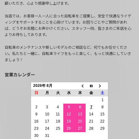
顧いただき、心より感謝申し上げます。
当店では、お客様一人一人に合った自転車をご提案し、安全で快適なライデ
ィングをサポートすることを心掛けています。お困りごとやご質問があれ
ば、どうぞお気軽にお声かけください。スタッフ一同、皆さまのご来店を心
よりお待ちしております。
自転車のメンテナンスや新しいモデルのご相談など、何でもお任せくださ
い。私たちと一緒に、自転車ライフをもっと楽しく、もっと快適にしていき
ましょう！
営業カレンダー
2026年 8月
日
月
火
水
木
金
土
1
2
3
4
5
6
7
8
9
10
11
12
13
14
15
16
17
18
19
20
21
22
23
24
25
26
27
28
29
30
31