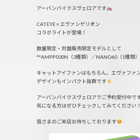
更
アーバンバイクスヴェロアです
新
日
時
CATEYE × エヴァンゲリオン
:
コラボライトが登場！
数量限定・対面販売限定モデルとして
**AMPP500N（3種類）／NANO60（1種類
キャットアイファンはもちろん、エヴァファ
デザインもインパクト抜群です
アーバンバイクスヴェロアでご予約受付中で
気になる方はぜひチェックしてみてください
皆さまのご来店お待ちしております