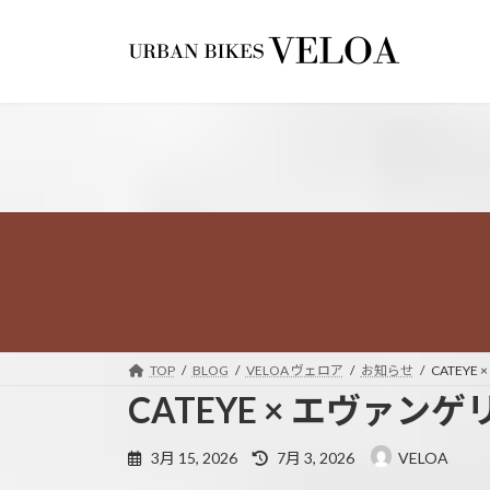
コ
ナ
ン
ビ
テ
ゲ
ン
ー
ツ
シ
へ
ョ
ス
ン
キ
に
ッ
移
プ
動
TOP
BLOG
VELOA ヴェロア
お知らせ
CATEY
CATEYE × エヴァ
最
3月 15, 2026
7月 3, 2026
VELOA
終