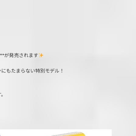
）**が発売されます
ンにもたまらない特別モデル！
す。
！